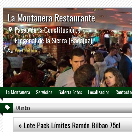
La Montanera Restaurante
Paseo de la Constitución, 7
Fregenal de la Sierra (Badajoz)
Ver teléfono
La Montanera
Servicios
Galería Fotos
Localización
Contacto
Ofertas
» Lote Pack Límites Ramón Bilbao 75cl