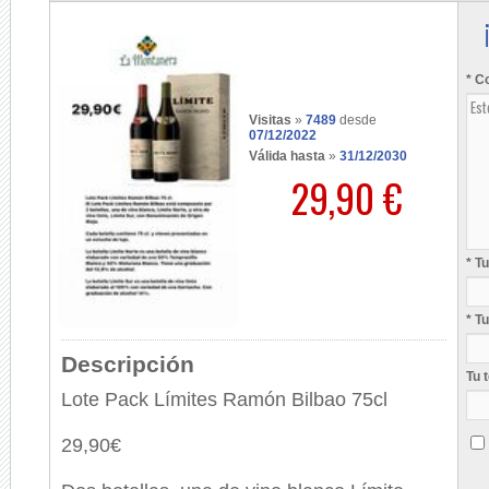
* C
Visitas
»
7489
desde
07/12/2022
Válida hasta
»
31/12/2030
29,90 €
* T
* T
Descripción
Tu 
Lote Pack Límites Ramón Bilbao 75cl
29,90€