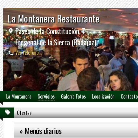
La Montanera Restaurante
Paseo de la Constitución, 7
Fregenal de la Sierra (Badajoz)
Ver teléfono
La Montanera
Servicios
Galería Fotos
Localización
Contacto
Ofertas
» Menús diarios