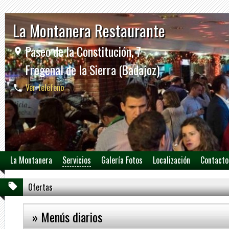
La Montanera Restaurante
Paseo de la Constitución, 7
Fregenal de la Sierra (Badajoz)
Ver teléfono
La Montanera
Servicios
Galería Fotos
Localización
Contacto
Ofertas
» Menús diarios