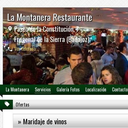
La Montanera Restaurante
Paseo de la Constitución, 7
Fregenal de la Sierra (Badajoz)
Ver teléfono
La Montanera
Servicios
Galería Fotos
Localización
Contacto
Ofertas
» Maridaje de vinos