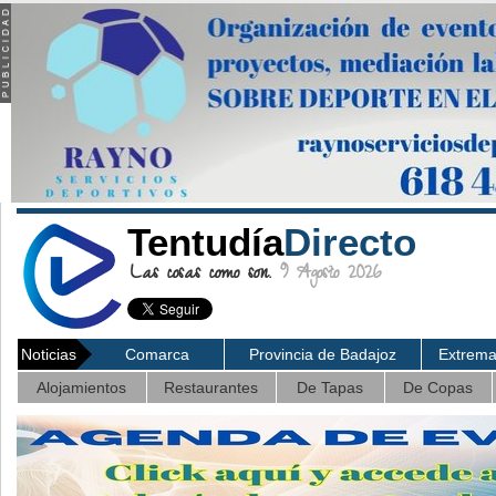
Tentudía
Directo
Las cosas como son.
9 Agosto 2026
Noticias
Comarca
Provincia de Badajoz
Extrem
Alojamientos
Restaurantes
De Tapas
De Copas