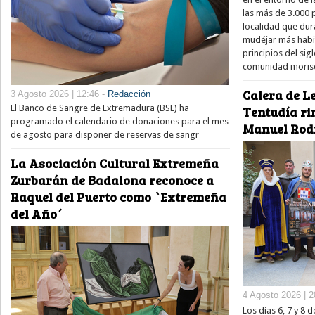
las más de 3.000
localidad que dur
mudéjar más habit
principios del si
comunidad moris
Calera de Le
3 Agosto 2026 | 12:46 -
Redacción
El Banco de Sangre de Extremadura (BSE) ha
Tentudía ri
programado el calendario de donaciones para el mes
Manuel Rod
de agosto para disponer de reservas de sangr
La Asociación Cultural Extremeña
Zurbarán de Badalona reconoce a
Raquel del Puerto como `Extremeña
del Año´
4 Agosto 2026 | 2
Los días 6, 7 y 8