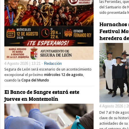
las Perseidas, qu
del Santuario de 
sido presentada h
Hornachos s
Festival Mo
heredera de
4 Agosto 2026 | 13:21 -
Redacción
Segura de León será escenario de un acontecimiento
excepcional el próximo
miércoles 12 de agosto
,
cuando la
Copa del Mundo
El Banco de Sangre estará este
jueves en Montemolín
4 Agosto 2026 | 2
Del 7 al 9 de ago
clave de su histor
actividades de su
en el entorno de l