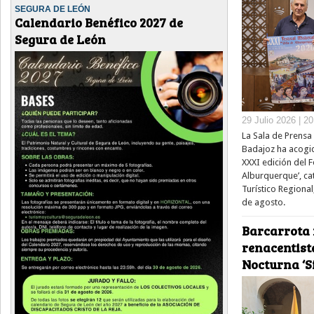
SEGURA DE LEÓN
Calendario Benéfico 2027 de
Segura de León
29 Julio 2026 | 2
La Sala de Prensa 
Badajoz ha acogid
XXXI edición del Fe
Alburquerque’, ca
Turístico Regional
de agosto.
Barcarrota 
renacentista
Nocturna ‘Si