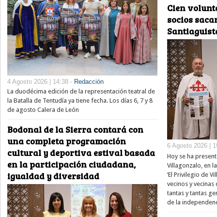
Cien volunt
socios saca
Santiaguist
4 Agosto 2026 | 14:38 -
Redacción
La duodécima edición de la representación teatral de
la Batalla de Tentudía ya tiene fecha. Los días 6, 7 y 8
de agosto Calera de León
Bodonal de la Sierra contará con
una completa programación
6 Agosto 2026 | 1
cultural y deportiva estival basada
Hoy se ha present
en la participación ciudadana,
Villagonzalo, en l
igualdad y diversidad
‘El Privilegio de V
vecinos y vecinas
tantas y tantas 
de la independenc