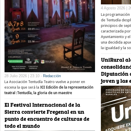
4 Agosto 2026 | 2
La programación e
de Tentudía despl
principios de sep
caracterizada por
Ayuntamiento y el 
una decidida apue
la igualdad y la s
UniRural al
consolidand
Diputación d
28 Julio 2026 | 23:10 -
Redacción
joven y las
La Asociación Tentudía Teatro vuelve a poner en
escena la que será la
XII Edición de la representación
teatral :Tentudía, la gloria de un maestre
El Festival Internacional de la
Sierra convierte Fregenal en un
punto de encuentro de culturas de
todo el mundo