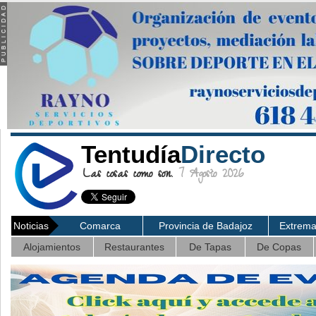
Tentudía
Directo
Las cosas como son.
7 Agosto 2026
Noticias
Comarca
Provincia de Badajoz
Extrem
Alojamientos
Restaurantes
De Tapas
De Copas