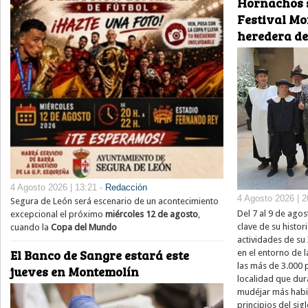
Hornachos s
Festival Mo
heredera de
4 Agosto 2026 | 13:21 -
Redacción
4 Agosto 2026 | 2
Segura de León será escenario de un acontecimiento
Del 7 al 9 de ago
excepcional el próximo
miércoles 12 de agosto
,
clave de su histor
cuando la
Copa del Mundo
actividades de su
El Banco de Sangre estará este
en el entorno de l
las más de 3.000
jueves en Montemolín
localidad que dur
mudéjar más habit
principios del si