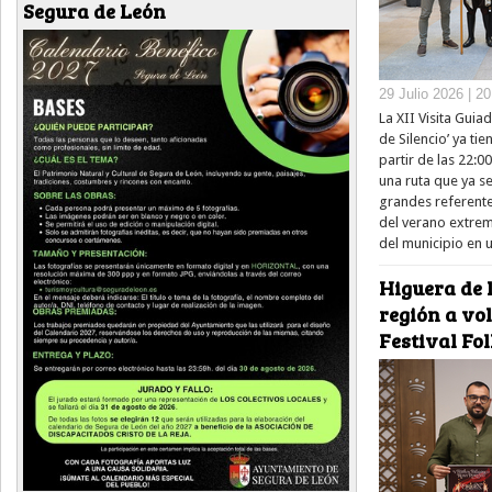
Segura de León
29 Julio 2026 | 2
La XII Visita Guia
de Silencio’ ya ti
partir de las 22:0
una ruta que ya s
grandes referentes
del verano extrem
del municipio en u
Higuera de l
región a vol
Festival Fo