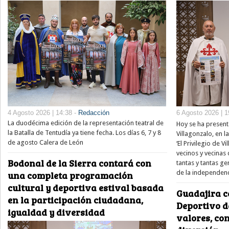
4 Agosto 2026 | 14:38 -
Redacción
6 Agosto 2026 | 1
La duodécima edición de la representación teatral de
Hoy se ha present
la Batalla de Tentudía ya tiene fecha. Los días 6, 7 y 8
Villagonzalo, en l
de agosto Calera de León
‘El Privilegio de V
vecinos y vecinas
Bodonal de la Sierra contará con
tantas y tantas 
de la independenc
una completa programación
cultural y deportiva estival basada
Guadajira c
en la participación ciudadana,
Deportivo 
igualdad y diversidad
valores, co