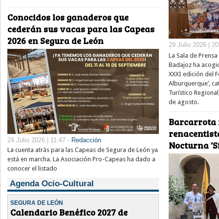
Conocidos los ganaderos que
cederán sus vacas para las Capeas
2026 en Segura de León
29 Julio 2026 | 2
La Sala de Prensa 
Badajoz ha acogid
XXXI edición del Fe
Alburquerque’, ca
Turístico Regional
de agosto.
Barcarrota 
renacentista
24 Julio 2026 | 11:47 -
Redacción
Nocturna ‘Si
La cuenta atrás para las Capeas de Segura de León ya
está en marcha. La Asociación Pro-Capeas ha dado a
conocer el listado
Agenda Ocio-Cultural
SEGURA DE LEÓN
Calendario Benéfico 2027 de