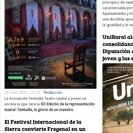
principios de sep
caracterizada por
Ayuntamiento y el 
una decidida apue
la igualdad y la s
UniRural al
consolidand
Diputación d
joven y las
28 Julio 2026 | 23:10 -
Redacción
La Asociación Tentudía Teatro vuelve a poner en
escena la que será la
XII Edición de la representación
teatral :Tentudía, la gloria de un maestre
El Festival Internacional de la
Sierra convierte Fregenal en un