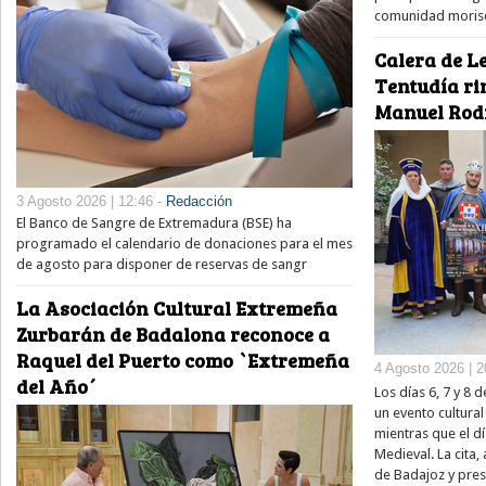
comunidad moris
Calera de Le
Tentudía ri
Manuel Rod
3 Agosto 2026 | 12:46 -
Redacción
El Banco de Sangre de Extremadura (BSE) ha
programado el calendario de donaciones para el mes
de agosto para disponer de reservas de sangr
La Asociación Cultural Extremeña
Zurbarán de Badalona reconoce a
Raquel del Puerto como `Extremeña
4 Agosto 2026 | 2
del Año´
Los días 6, 7 y 8
un evento cultura
mientras que el dí
Medieval. La cita,
de Badajoz y pre