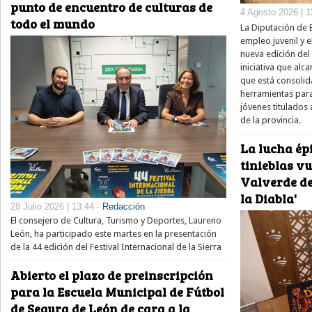
punto de encuentro de culturas de
4 Agosto 2026 | 1
todo el mundo
La Diputación de 
empleo juvenil y e
nueva edición del
iniciativa que alc
que está consolid
herramientas para
jóvenes titulados 
de la provincia.
La lucha épi
tinieblas v
Valverde de
la Diabla'
28 Julio 2026 | 13:44 -
Redacción
El consejero de Cultura, Turismo y Deportes, Laureno
León, ha participado este martes en la presentación
de la 44 edición del Festival Internacional de la Sierra
Abierto el plazo de preinscripción
para la Escuela Municipal de Fútbol
de Segura de León de cara a la