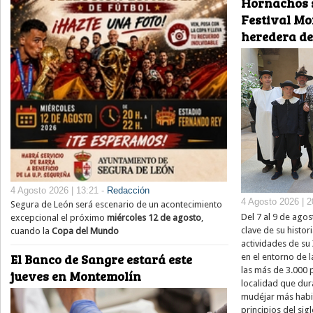
Hornachos s
Festival Mo
heredera de
4 Agosto 2026 | 13:21 -
Redacción
4 Agosto 2026 | 2
Segura de León será escenario de un acontecimiento
Del 7 al 9 de ago
excepcional el próximo
miércoles 12 de agosto
,
clave de su histor
cuando la
Copa del Mundo
actividades de su
El Banco de Sangre estará este
en el entorno de l
las más de 3.000
jueves en Montemolín
localidad que dur
mudéjar más habit
principios del si