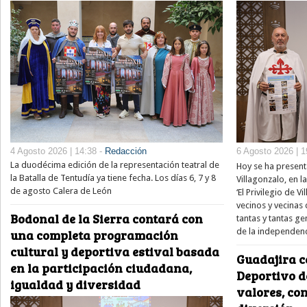
4 Agosto 2026 | 14:38 -
Redacción
6 Agosto 2026 | 1
La duodécima edición de la representación teatral de
Hoy se ha present
la Batalla de Tentudía ya tiene fecha. Los días 6, 7 y 8
Villagonzalo, en l
de agosto Calera de León
‘El Privilegio de V
vecinos y vecinas
Bodonal de la Sierra contará con
tantas y tantas 
de la independenc
una completa programación
cultural y deportiva estival basada
Guadajira c
en la participación ciudadana,
Deportivo 
igualdad y diversidad
valores, co