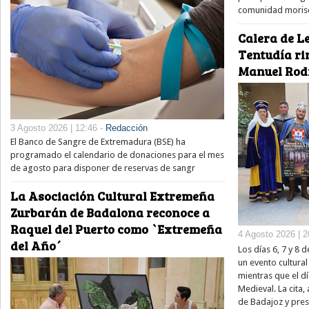
comunidad moris
Calera de Le
Tentudía ri
Manuel Rod
3 Agosto 2026 | 12:46 -
Redacción
El Banco de Sangre de Extremadura (BSE) ha
programado el calendario de donaciones para el mes
de agosto para disponer de reservas de sangr
La Asociación Cultural Extremeña
Zurbarán de Badalona reconoce a
Raquel del Puerto como `Extremeña
4 Agosto 2026 | 2
del Año´
Los días 6, 7 y 8
un evento cultura
mientras que el dí
Medieval. La cita,
de Badajoz y pre