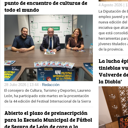
punto de encuentro de culturas de
4 Agosto 2026 | 1
todo el mundo
La Diputación de 
empleo juvenil y e
nueva edición del
iniciativa que alc
que está consolid
herramientas para
jóvenes titulados 
de la provincia.
La lucha épi
tinieblas v
Valverde de
la Diabla'
28 Julio 2026 | 13:44 -
Redacción
El consejero de Cultura, Turismo y Deportes, Laureno
León, ha participado este martes en la presentación
de la 44 edición del Festival Internacional de la Sierra
Abierto el plazo de preinscripción
para la Escuela Municipal de Fútbol
de Segura de León de cara a la