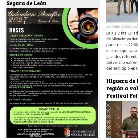
Segura de León
29 Julio 2026 | 2
La XII Visita Guia
de Silencio’ ya ti
partir de las 22:0
una ruta que ya s
grandes referentes
del verano extrem
del municipio en u
Higuera de l
región a vol
Festival Fo