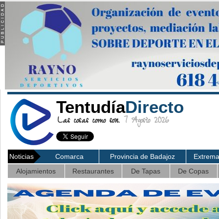
Tentudía
Directo
Las cosas como son.
7 Agosto 2026
Noticias
Comarca
Provincia de Badajoz
Extrem
Alojamientos
Restaurantes
De Tapas
De Copas