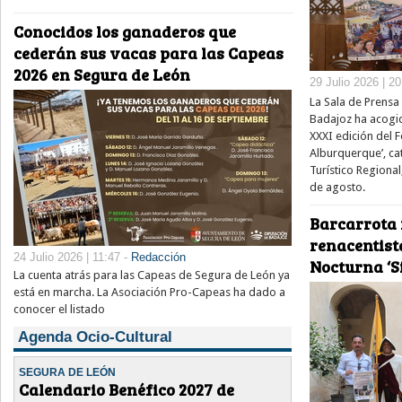
Conocidos los ganaderos que
cederán sus vacas para las Capeas
2026 en Segura de León
29 Julio 2026 | 2
La Sala de Prensa 
Badajoz ha acogid
XXXI edición del Fe
Alburquerque’, ca
Turístico Regional
de agosto.
Barcarrota 
renacentista
24 Julio 2026 | 11:47 -
Redacción
Nocturna ‘Si
La cuenta atrás para las Capeas de Segura de León ya
está en marcha. La Asociación Pro-Capeas ha dado a
conocer el listado
Agenda Ocio-Cultural
SEGURA DE LEÓN
Calendario Benéfico 2027 de