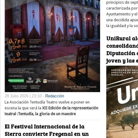
principios de sep
caracterizada por
Ayuntamiento y el 
una decidida apue
la igualdad y la s
UniRural al
consolidand
Diputación d
joven y las
28 Julio 2026 | 23:10 -
Redacción
La Asociación Tentudía Teatro vuelve a poner en
escena la que será la
XII Edición de la representación
teatral :Tentudía, la gloria de un maestre
El Festival Internacional de la
Sierra convierte Fregenal en un