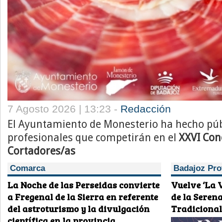
7 Agosto 2026 | 13:23 -
Redacción
El Ayuntamiento de Monesterio ha hecho públi
profesionales que competirán en el
XXVI Con
Cortadores/as
Comarca
Badajoz Pro
La Noche de las Perseidas convierte
Vuelve ‘La 
a Fregenal de la Sierra en referente
de la Seren
del astroturismo y la divulgación
Tradiciona
científica en la provincia