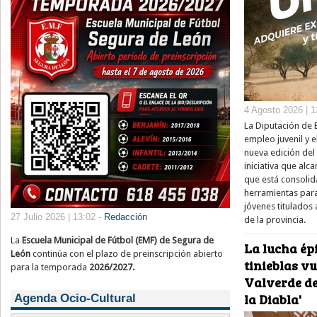
4 Agosto 2026 | 1
La Diputación de 
empleo juvenil y e
nueva edición del
iniciativa que alc
que está consolid
herramientas para
jóvenes titulados 
27 Julio 2026 | 13:02 -
Redacción
de la provincia.
La
Escuela Municipal de Fútbol (EMF) de Segura de
La lucha épi
León
continúa con el plazo de preinscripción abierto
tinieblas v
para la temporada
2026/2027.
Valverde de
la Diabla'
Agenda Ocio-Cultural