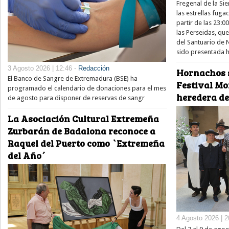
Fregenal de la Sie
las estrellas fug
partir de las 23:0
las Perseidas, qu
del Santuario de 
sido presentada h
3 Agosto 2026 | 12:46 -
Redacción
Hornachos s
El Banco de Sangre de Extremadura (BSE) ha
Festival Mo
programado el calendario de donaciones para el mes
heredera de
de agosto para disponer de reservas de sangr
La Asociación Cultural Extremeña
Zurbarán de Badalona reconoce a
Raquel del Puerto como `Extremeña
del Año´
4 Agosto 2026 | 2