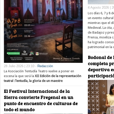
4 Agosto 2026 | 2
Los días 6, 7 y 8
un evento cultura
mientras que el dí
Medieval. La cita,
de Badajoz y pre
Prensa, moviliza 
ha logrado consol
patrimonial en la
Bodonal de 
completa pr
28 Julio 2026 | 23:10 -
Redacción
deportiva e
La Asociación Tentudía Teatro vuelve a poner en
participaci
escena la que será la
XII Edición de la representación
teatral :Tentudía, la gloria de un maestre
El Festival Internacional de la
Sierra convierte Fregenal en un
punto de encuentro de culturas de
todo el mundo