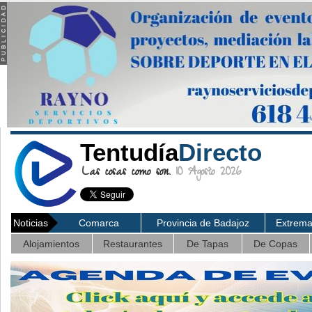
Tentudía
Directo
Las cosas como son.
10 Agosto 2026
Noticias
Comarca
Provincia de Badajoz
Extrem
Alojamientos
Restaurantes
De Tapas
De Copas