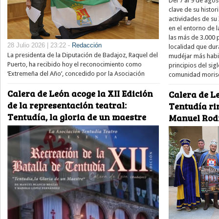
Del 7 al 9 de ago
clave de su histor
actividades de su
en el entorno de l
las más de 3.000
28 Julio 2026 | 23:22 -
Redacción
localidad que dur
La presidenta de la Diputación de Badajoz, Raquel del
mudéjar más habit
Puerto, ha recibido hoy el reconocimiento como
principios del si
‘Extremeña del Año’, concedido por la Asociación
comunidad moris
Calera de León acoge la XII Edición
Calera de Le
de la representación teatral:
Tentudía ri
Tentudía, la gloria de un maestre
Manuel Rod