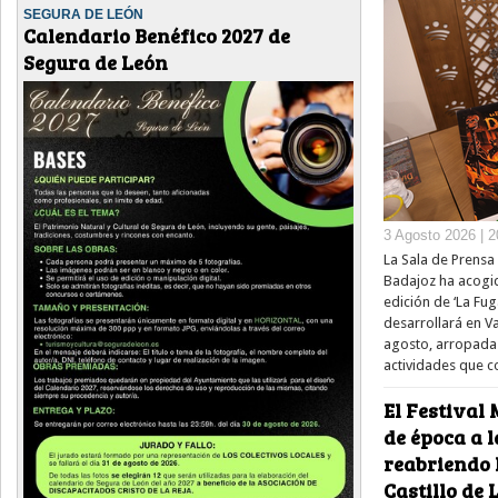
SEGURA DE LEÓN
Calendario Benéfico 2027 de
Segura de León
3 Agosto 2026 | 2
La Sala de Prensa 
Badajoz ha acogid
edición de ‘La Fug
desarrollará en V
agosto, arropada
actividades que 
El Festival 
de época a l
reabriendo 
Castillo de