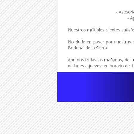
- Asesorí
- A
Nuestros múltiples clientes satis
No dude en pasar por nuestras of
Bodonal de la Sierra.
Abrimos todas las mañanas, de lun
de lunes a jueves, en horario de 1