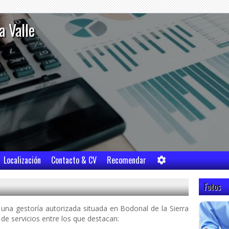
a Valle
Localización
Contacto & CV
Recomendar
Fotos
una gestoría autorizada situada en Bodonal de la Sierra
e servicios entre los que destacan: