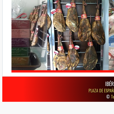
IBÉR
PLAZA DE ESPAÑ
©
T