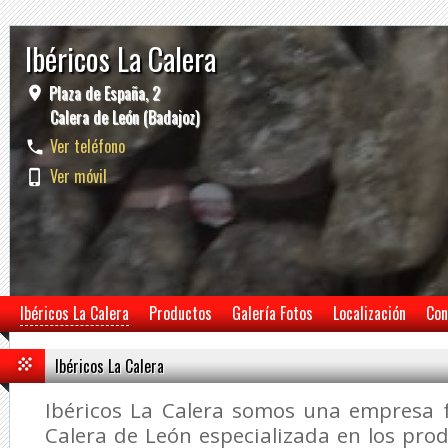
Ibéricos La Calera
Plaza de España, 2
Calera de León (Badajoz)
Ver teléfono
Ver móvil
Ibéricos La Calera
Productos
Galería Fotos
Localización
Con
Ibéricos La Calera
Ibéricos La Calera somos una empresa f
Calera de León especializada en los prod