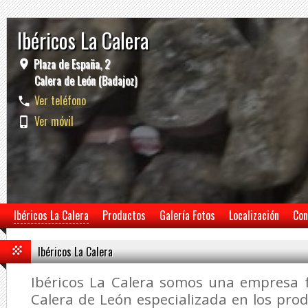
Ibéricos La Calera
Plaza de España, 2
Calera de León (Badajoz)
Ver teléfono
Ver móvil
Ibéricos La Calera
Productos
Galería Fotos
Localización
Con
Ibéricos La Calera
Ibéricos La Calera somos una empresa f
Calera de León especializada en los prod