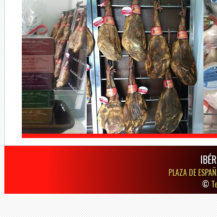
IBÉR
PLAZA DE ESPAÑ
©
T