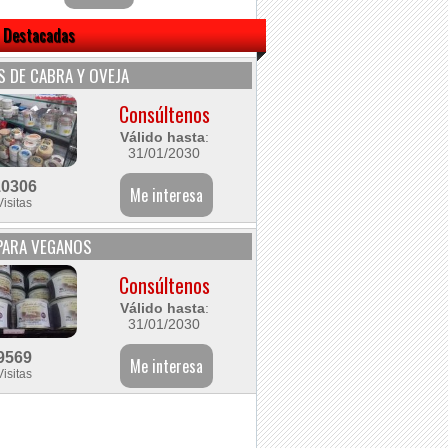
 Destacadas
 DE CABRA Y OVEJA
Consúltenos
Válido hasta
:
31/01/2030
10306
Visitas
PARA VEGANOS
Consúltenos
Válido hasta
:
31/01/2030
9569
Visitas