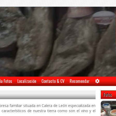
ía Fotos
Localización
Contacto & CV
Recomendar
Fotos
resa familiar situada en Calera de León especializada en
 característicos de nuestra tierra como son el vino y el