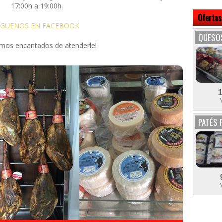
17:00h a 19:00h.
Ofertas
ÍGUENOS EN FACEBOOK
QUESOS
emos encantados de atenderle!
PATÉS 