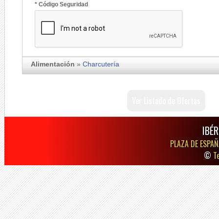
* Código Seguridad
Alimentación
»
Charcutería
Ver Listado de Ofertas
IBÉR
PLAZA DE ESPAÑ
©
T