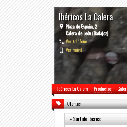
Ibéricos La Calera
Plaza de España, 2
Calera de León (Badajoz)
Ver teléfono
Ver móvil
Ibéricos La Calera
Productos
Galer
Ofertas
» Surtido Ibérico