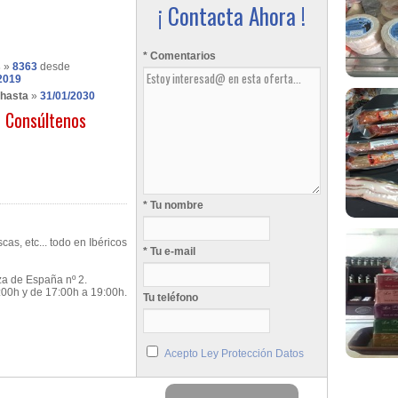
¡ Contacta Ahora !
* Comentarios
s
»
8363
desde
2019
 hasta
»
31/01/2030
Consúltenos
* Tu nombre
cas, etc... todo en Ibéricos
* Tu e-mail
za de España nº 2.
:00h y de 17:00h a 19:00h.
Tu teléfono
Acepto Ley Protección Datos