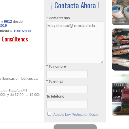
¡ Contacta Ahora !
* Comentarios
s
»
9612
desde
2019
 hasta
»
31/01/2030
Consúltenos
* Tu nombre
 Ibéricas en Ibéricos La
* Tu e-mail
za de España nº 2.
:00h y de 17:00h a 19:00h.
Tu teléfono
Acepto Ley Protección Datos