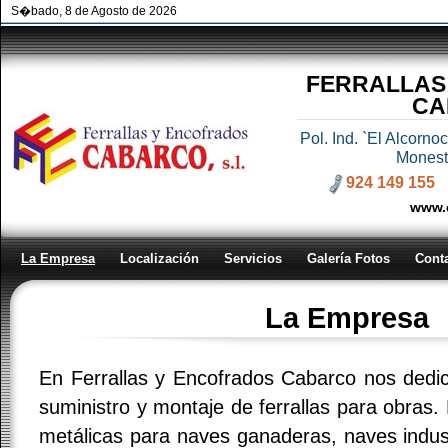
S�bado, 8 de Agosto de 2026
FERRALLAS
CA
Pol. Ind. `El Alcorn
Monest
924 149 155
www.
La Empresa
Localización
Servicios
Galería Fotos
Cont
La Empresa
En Ferrallas y Encofrados Cabarco nos dedic
suministro y montaje de ferrallas para obras.
metálicas para naves ganaderas, naves indust