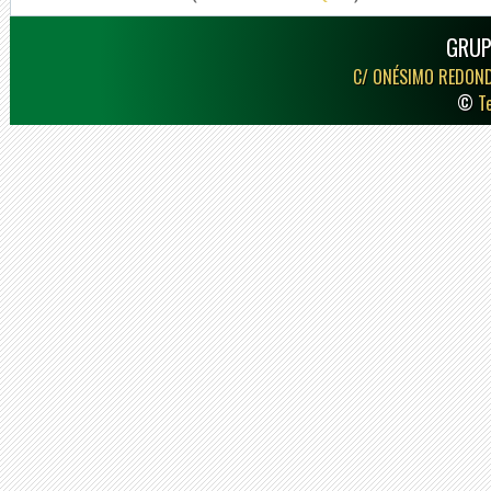
GRUP
C/ ONÉSIMO REDON
©
T