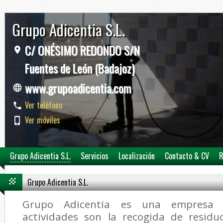
Grupo Adicentia S.L.
C/ ONÉSIMO REDONDO S/N
Fuentes de León (Badajoz)
www.grupoadicentia.com
Ver teléfono
Ver móviles
Grupo Adicentia S.L.
Servicios
Localización
Contacto & CV
R
Grupo Adicentia S.L.
Grupo Adicentia es una empresa c
actividades son la recogida de residu