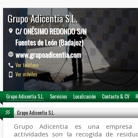
Grupo Adicentia S.L.
C/ ONÉSIMO REDONDO S/N
Fuentes de León (Badajoz)
www.grupoadicentia.com
Ver teléfono
Ver móviles
Grupo Adicentia S.L.
Servicios
Localización
Contacto & CV
R
Grupo Adicentia S.L.
Grupo Adicentia es una empresa c
actividades son la recogida de residu