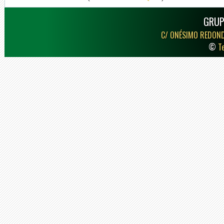
GRUP
C/ ONÉSIMO REDON
©
T