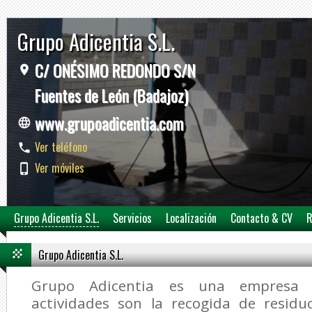
Grupo Adicentia S.L.
C/ ONÉSIMO REDONDO S/N
Fuentes de León (Badajoz)
www.grupoadicentia.com
Ver teléfono
Ver móviles
Grupo Adicentia S.L.
Servicios
Localización
Contacto & CV
R
Grupo Adicentia S.L.
Grupo Adicentia es una empresa c
actividades son la recogida de residu