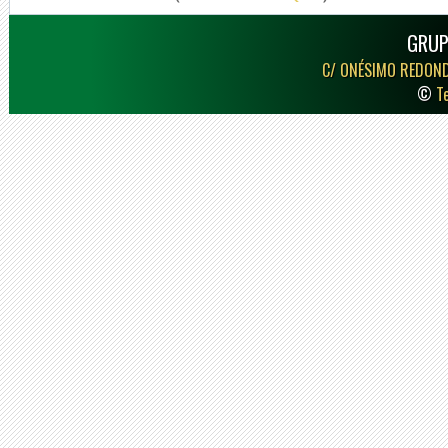
GRUP
C/ ONÉSIMO REDON
©
T