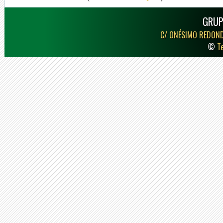
GRUP
C/ ONÉSIMO REDON
©
T