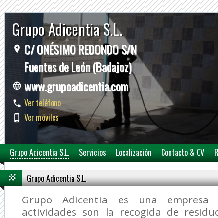
Grupo Adicentia S.L.
C/ ONÉSIMO REDONDO S/N
Fuentes de León (Badajoz)
www.grupoadicentia.com
Ver teléfono
Ver móviles
Grupo Adicentia S.L.
Servicios
Localización
Contacto & CV
R
Grupo Adicentia S.L.
Grupo Adicentia es una empresa c
actividades son la recogida de residu