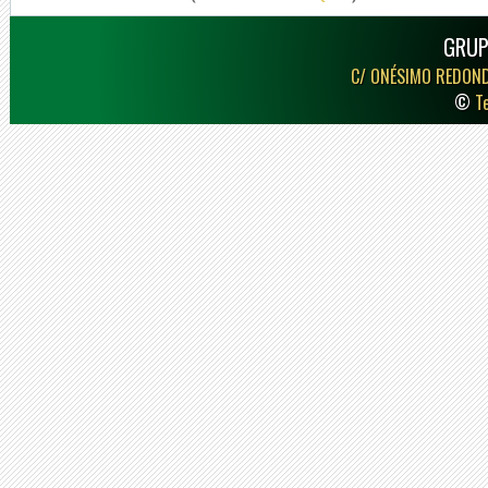
GRUP
C/ ONÉSIMO REDON
©
T