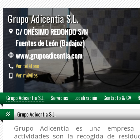
Grupo Adicentia S.L.
C/ ONÉSIMO REDONDO S/N
Fuentes de León (Badajoz)
www.grupoadicentia.com
Ver teléfono
Ver móviles
Grupo Adicentia S.L.
Servicios
Localización
Contacto & CV
R
Grupo Adicentia S.L.
Grupo Adicentia es una empresa c
actividades son la recogida de residu