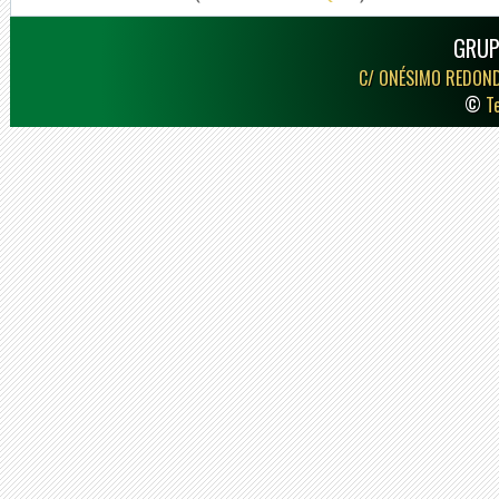
GRUP
C/ ONÉSIMO REDON
©
T