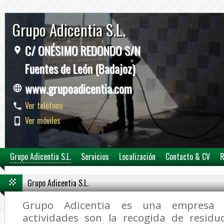
Grupo Adicentia S.L.
C/ ONÉSIMO REDONDO S/N
Fuentes de León (Badajoz)
www.grupoadicentia.com
Ver teléfono
Ver móviles
Grupo Adicentia S.L.
Servicios
Localización
Contacto & CV
R
Grupo Adicentia S.L.
Grupo Adicentia es una empresa c
actividades son la recogida de residu