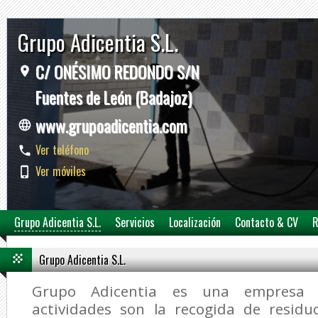
Grupo Adicentia S.L.
C/ ONÉSIMO REDONDO S/N
Fuentes de León (Badajoz)
www.grupoadicentia.com
Ver teléfono
Ver móviles
Grupo Adicentia S.L.
Servicios
Localización
Contacto & CV
R
Grupo Adicentia S.L.
Grupo Adicentia es una empresa c
actividades son la recogida de residu