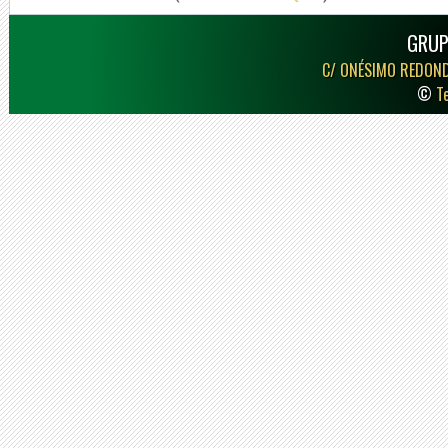
GRUP
C/ ONÉSIMO REDON
©
T