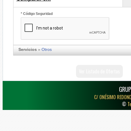
* Código Seguridad
Servicios
»
Otros
Ver Listado de Ofertas
GRUP
C/ ONÉSIMO REDON
©
T