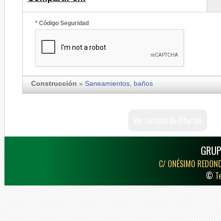
* Código Seguridad
Construcción
»
Saneamientos, baños
Ver Listado de Ofertas
GRUP
C/ ONÉSIMO REDON
©
T