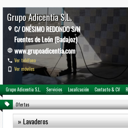
Grupo Adicentia S.L.
C/ ONÉSIMO REDONDO S/N
Fuentes de León (Badajoz)
www.grupoadicentia.com
Ver teléfono
Ver móviles
Grupo Adicentia S.L.
Servicios
Localización
Contacto & CV
R
Ofertas
» Lavaderos