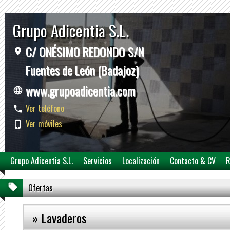
Grupo Adicentia S.L.
C/ ONÉSIMO REDONDO S/N
Fuentes de León (Badajoz)
www.grupoadicentia.com
Ver teléfono
Ver móviles
Grupo Adicentia S.L.
Servicios
Localización
Contacto & CV
R
Ofertas
» Lavaderos