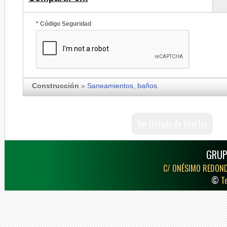
* Código Seguridad
Construcción
»
Saneamientos, baños
Ver Listado de Ofertas
GRUP
C/ ONÉSIMO REDON
©
T