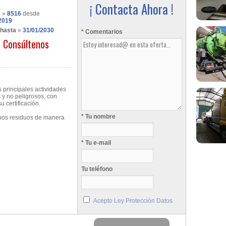
¡ Contacta Ahora !
s
»
8516
desde
2019
 hasta
»
31/01/2030
* Comentarios
Consúltenos
 principales actividades
 y no peligrosos, con
 certificación.
* Tu nombre
hos residuos de manera
* Tu e-mail
Tu teléfono
Acepto Ley Protección Datos