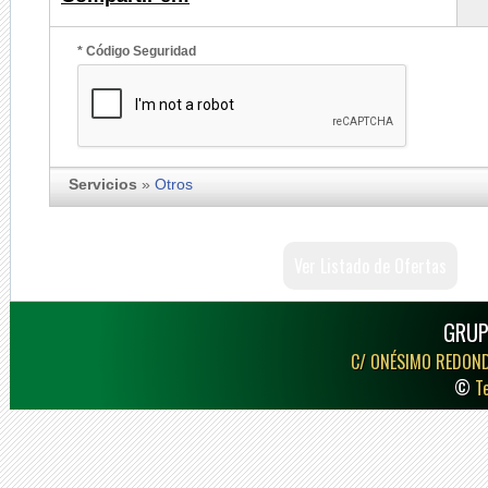
* Código Seguridad
Servicios
»
Otros
Ver Listado de Ofertas
GRUP
C/ ONÉSIMO REDON
©
T