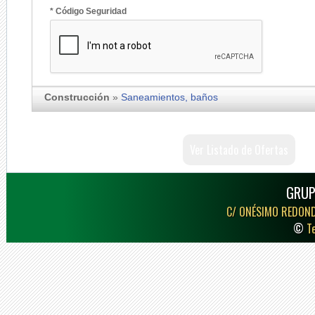
* Código Seguridad
Construcción
»
Saneamientos, baños
Ver Listado de Ofertas
GRUP
C/ ONÉSIMO REDON
©
T