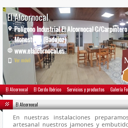
El Alcornocal
Polígono Industrial El Alcornocal C/Carpintero
Monesterio (Badajoz)
www.elalcornocal.es
Ver móvil
El Alcornocal
El Cerdo Ibérico
Servicios y productos
Galería F
El Alcornocal
En nuestras instalaciones preparam
artesanal nuestros jamones y embutido