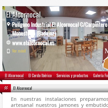
El Alcornocal
Polígono Industrial El Alcornocal C/Carpintero
Monesterio (Badajoz)
www.elalcornocal.es
Ver móvil
El Alcornocal
El Cerdo Ibérico
Servicios y productos
Galería F
El Alcornocal
En nuestras instalaciones preparam
artesanal nuestros jamones y embutido