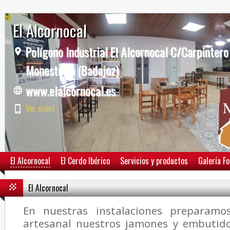
El Alcornocal
Polígono Industrial El Alcornocal C/Carpintero
Monesterio (Badajoz)
www.elalcornocal.es
Ver móvil
El Alcornocal
El Cerdo Ibérico
Servicios y productos
Galería F
El Alcornocal
En nuestras instalaciones preparam
artesanal nuestros jamones y embutido