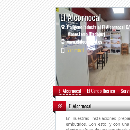
El Alcornocal
Polígono Industrial El Alcornocal C
Monesterio (Badajoz)
www.elalcornocal.es
Ver móvil
El Alcornocal
El Cerdo Ibérico
Servi
El Alcornocal
En nuestras instalaciones pre
embutidos. Con esto, y con una 
cliente disfrute de una inmejorabl