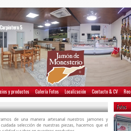
/Carpintero 5
cios y productos
Galería Fotos
Localización
Contacto & CV
Rec
Fotos
paramos de una manera artesanal nuestros jamones y
cuidada selección de nuestras piezas, hacemos que el
e calidad y sabor en nuestros productos.