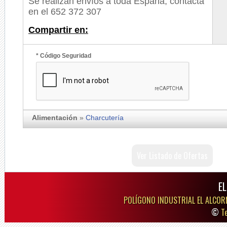
Se realizan envíos a toda España, contacta
en el 652 372 307
Compartir en:
* Código Seguridad
Alimentación
»
Charcutería
Ver Listado de Ofertas
E
POLÍGONO INDUSTRIAL EL ALCOR
©
T