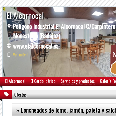
El Alcornocal
Polígono Industrial El Alcornocal C/Carpintero
Monesterio (Badajoz)
www.elalcornocal.es
Ver móvil
El Alcornocal
El Cerdo Ibérico
Servicios y productos
Galería F
Ofertas
» Loncheados de lomo, jamón, paleta y salc