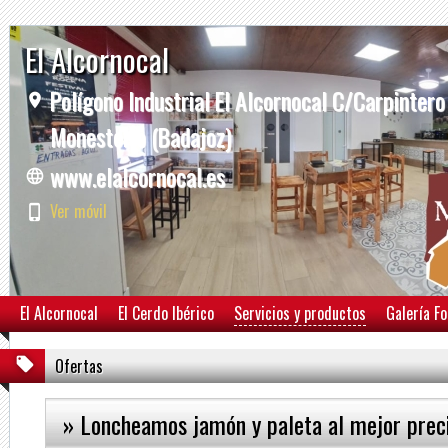
El Alcornocal
Polígono Industrial El Alcornocal C/Carpintero
Monesterio (Badajoz)
www.elalcornocal.es
Ver móvil
El Alcornocal
El Cerdo Ibérico
Servicios y productos
Galería F
Ofertas
» Loncheamos jamón y paleta al mejor prec