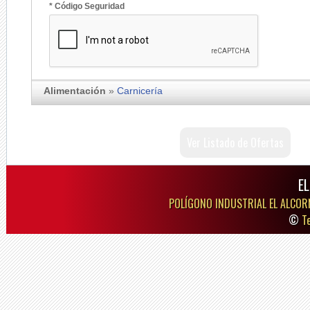
* Código Seguridad
Alimentación
»
Carnicería
Ver Listado de Ofertas
E
POLÍGONO INDUSTRIAL EL ALCOR
©
T