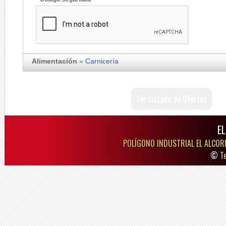
Alimentación
»
Carnicería
Ver Listado de Ofertas
E
POLÍGONO INDUSTRIAL EL ALCOR
©
T