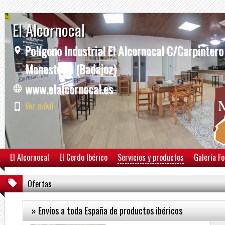
El Alcornocal
Polígono Industrial El Alcornocal C/Carpintero
Monesterio (Badajoz)
www.elalcornocal.es
Ver móvil
El Alcornocal
El Cerdo Ibérico
Servicios y productos
Galería F
Ofertas
» Envíos a toda España de productos ibéricos