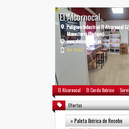
El Alcornocal
Polígono Industrial El Alcornocal C
Monesterio (Badajoz)
www.elalcornocal.es
Ver móvil
El Alcornocal
El Cerdo Ibérico
Servi
Ofertas
» Paleta Ibérica de Recebo