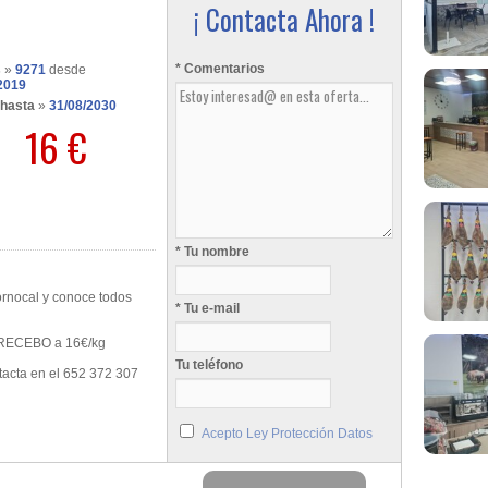
¡ Contacta Ahora !
* Comentarios
s
»
9271
desde
2019
 hasta
»
31/08/2030
16 €
* Tu nombre
cornocal y conoce todos
* Tu e-mail
 RECEBO a 16€/kg
Tu teléfono
tacta en el 652 372 307
Acepto Ley Protección Datos