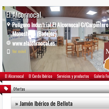
El Alcornocal
Polígono Industrial El Alcornocal C/Carpintero
Monesterio (Badajoz)
www.elalcornocal.es
Ver móvil
El Alcornocal
El Cerdo Ibérico
Servicios y productos
Galería F
Ofertas
» Jamón Ibérico de Bellota