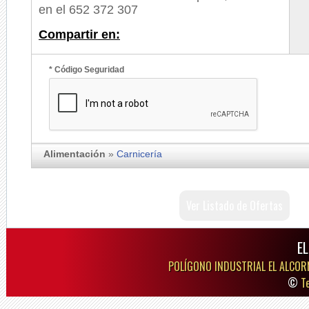
en el 652 372 307
Compartir en:
* Código Seguridad
Alimentación
»
Carnicería
Ver Listado de Ofertas
E
POLÍGONO INDUSTRIAL EL ALCOR
©
T