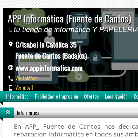
APP Informática (Fuente de Cantos)
tu tienda de informática Y PAPELERI
C/Isabel la Católica 35
Fuente de Cantos (Badajoz)
www.appinformatica.com
Ver teléfono
Ver móvil
Informática
Publicidad e Impresión
Ofertas
Localización
Co
Informática
En APP_ Fuente de Cantos nos dedic
reparación informática en todos sus ámb