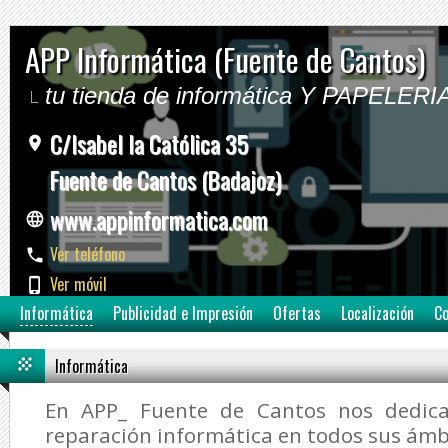
APP Informática (Fuente de Cantos)
tu tienda de informática Y PAPELERI
C/Isabel la Católica 35
Fuente de Cantos (Badajoz)
www.appinformatica.com
Ver teléfono
Ver móvil
Informática
Publicidad e Impresión
Ofertas
Localización
Co
Informática
En APP_ Fuente de Cantos nos dedic
reparación informática en todos sus ámb