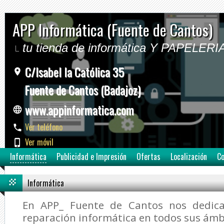
APP Informática (Fuente de Cantos)
tu tienda de informática Y PAPELERI
C/Isabel la Católica 35
Fuente de Cantos (Badajoz)
www.appinformatica.com
Ver teléfono
Ver móvil
Informática
Publicidad e Impresión
Ofertas
Localización
Co
Informática
En APP_ Fuente de Cantos nos dedic
reparación informática en todos sus ámb