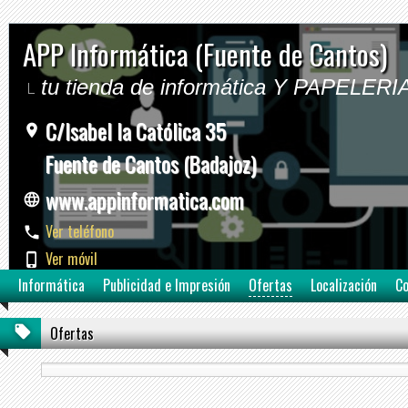
APP Informática (Fuente de Cantos)
tu tienda de informática Y PAPELERI
C/Isabel la Católica 35
Fuente de Cantos (Badajoz)
www.appinformatica.com
Ver teléfono
Ver móvil
Informática
Publicidad e Impresión
Ofertas
Localización
Co
Ofertas