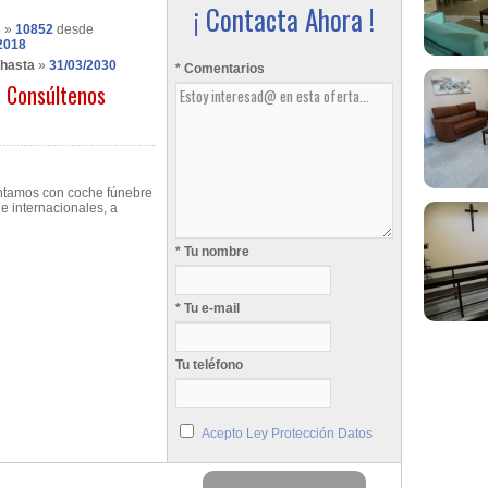
¡ Contacta Ahora !
s
»
10852
desde
2018
 hasta
»
31/03/2030
* Comentarios
Consúltenos
ontamos con coche fúnebre
 e internacionales, a
* Tu nombre
* Tu e-mail
Tu teléfono
Acepto Ley Protección Datos