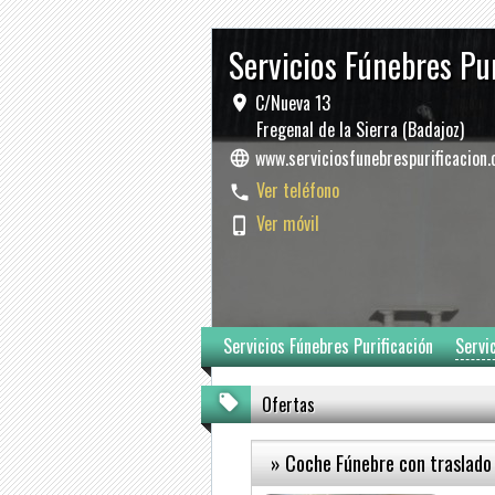
Servicios Fúnebres Pu
C/Nueva 13
Fregenal de la Sierra (Badajoz)
www.serviciosfunebrespurificacion
Ver teléfono
Ver móvil
Servicios Fúnebres Purificación
Servi
Ofertas
» Coche Fúnebre con traslado 