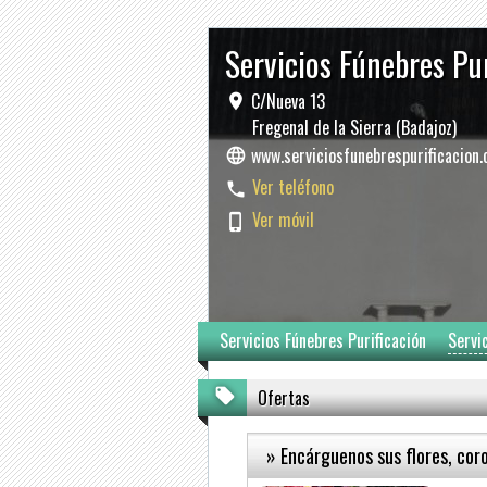
Servicios Fúnebres Pu
C/Nueva 13
Fregenal de la Sierra (Badajoz)
www.serviciosfunebrespurificacion
Ver teléfono
Ver móvil
Servicios Fúnebres Purificación
Servi
Ofertas
» Encárguenos sus flores, coro