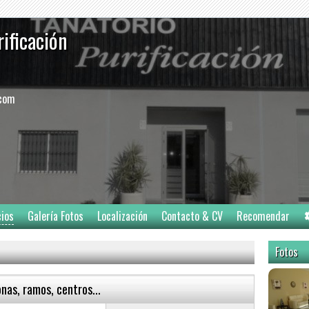
rificación
.com
cios
Galería Fotos
Localización
Contacto & CV
Recomendar
Fotos
nas, ramos, centros...