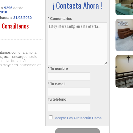
¡ Contacta Ahora !
s
»
9296
desde
2018
 hasta
»
31/03/2030
* Comentarios
Consúltenos
ontamos con una amplia
s, ect... encárguenos lo
o de la forma más
ga mayor en los momentos
* Tu nombre
* Tu e-mail
Tu teléfono
Acepto Ley Protección Datos