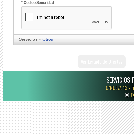
* Código Seguridad
Servicios
»
Otros
Ver Listado de Ofertas
SERVICIOS 
C/NUEVA 13 -
F
©
T