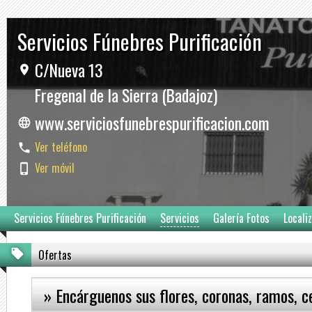
Servicios Fúnebres Purificación
C/Nueva 13
Fregenal de la Sierra (Badajoz)
www.serviciosfunebrespurificacion.com
Ver teléfono
Ver móvil
Servicios Fúnebres Purificación
Servicios
Galería Fotos
Locali
Ofertas
» Encárguenos sus flores, coronas, ramos, ce