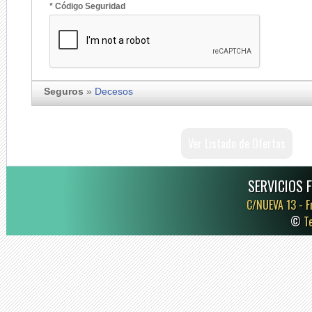
* Código Seguridad
Seguros
»
Decesos
Ver Listado de Ofertas
SERVICIOS 
C/NUEVA 13 -
F
©
T