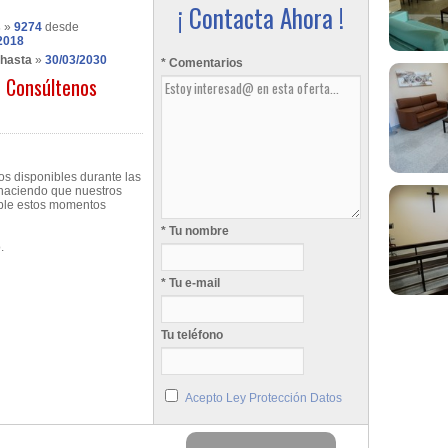
¡ Contacta Ahora !
s
»
9274
desde
2018
 hasta
»
30/03/2030
* Comentarios
Consúltenos
os disponibles durante las
, haciendo que nuestros
ible estos momentos
* Tu nombre
.
* Tu e-mail
Tu teléfono
Acepto Ley Protección Datos