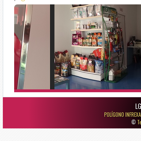
LG
POLÍGONO INFREXA
©
T