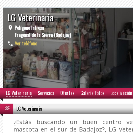
LG Veterinaria
Polígono Infrexa
Fregenal de la Sierra (Badajoz)
Ver teléfono
LG Veterinaria
Servicios
Ofertas
Galería Fotos
Localización
LG Veterinaria
¿Estás buscando un buen centro vet
mascota en el sur de Badajoz?,
LG Vete