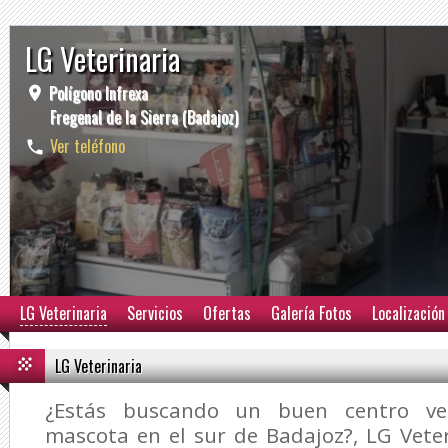
LG Veterinaria
Polígono Infrexa
Fregenal de la Sierra (Badajoz)
Ver teléfono
LG Veterinaria
Servicios
Ofertas
Galería Fotos
Localización
LG Veterinaria
¿Estás buscando un buen centro vet
mascota en el sur de Badajoz?,
LG Vete