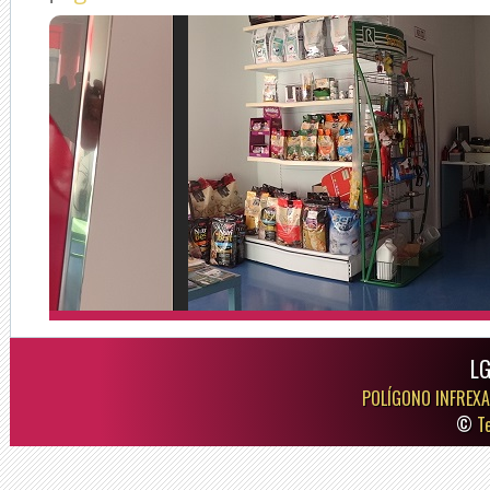
LG
POLÍGONO INFREXA
©
T