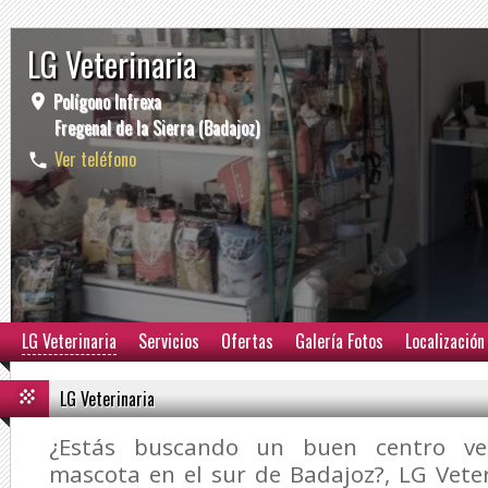
LG Veterinaria
Polígono Infrexa
Fregenal de la Sierra (Badajoz)
Ver teléfono
LG Veterinaria
Servicios
Ofertas
Galería Fotos
Localización
LG Veterinaria
¿Estás buscando un buen centro vet
mascota en el sur de Badajoz?,
LG Vete