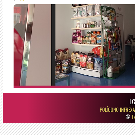
LG
POLÍGONO INFREXA
©
T